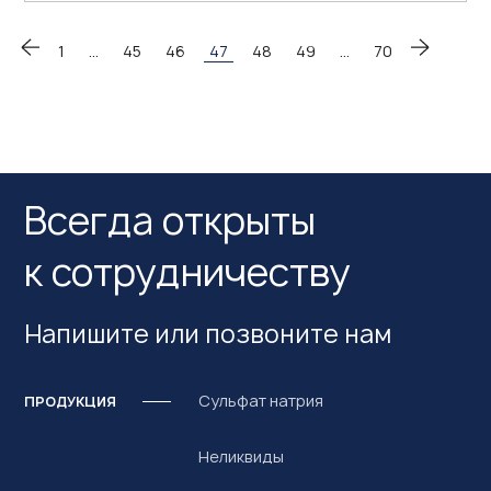
1
…
45
46
47
48
49
…
70
Всегда открыты
к сотрудничеству
Напишите или позвоните нам
Сульфат натрия
ПРОДУКЦИЯ
Неликвиды