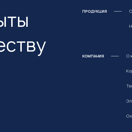
ыты
С
ПРОДУКЦИЯ
Н
еству
О 
КОМПАНИЯ
Ко
Те
Эл
Ох