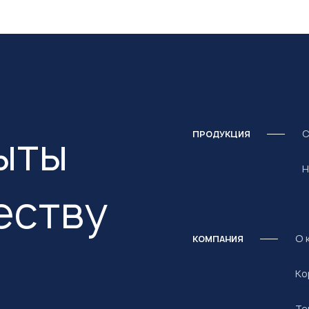
ыты
С
ПРОДУКЦИЯ
Н
еству
О 
КОМПАНИЯ
Ко
Те