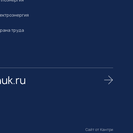
ектроэнергия
рана труда
uk.ru
Сайт от
Кантри