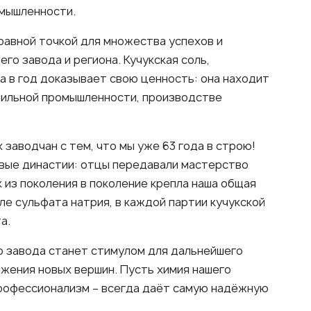
омышленности.
равной точкой для множества успехов и
го завода и региона. Кучукская соль,
а в год доказывает свою ценность: она находит
тильной промышленности, производстве
 заводчан с тем, что мы уже 63 года в строю!
вые династии: отцы передавали мастерство
к из поколения в поколение крепла наша общая
ле сульфата натрия, в каждой партии кучукской
а.
о завода станет стимулом для дальнейшего
ижения новых вершин. Пусть химия нашего
профессионализм – всегда даёт самую надёжную