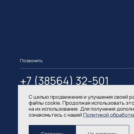
Позвонить
+7 (38564) 32-501
С целью продвижения и улучшения своей р
файлы cookie. Продолжая использовать это
на их использование. Для получения допол
ознакомьтесь с нашей
Политикой обработк
Политика в области обработки и защиты