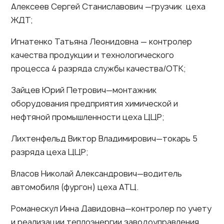
Алексеев Сергей Станиславович —грузчик цеха
ЖДТ;
Игнатенко Татьяна Леонидовна — контролер
качества продукции и технологического
процесса 4 разряда службы качества/ОТК;
Зайцев Юрий Петрович—монтажник
оборудования предприятия химической и
нефтяной промышленности цеха ЦЦР;
Лихтенфельд Виктор Владимирович—токарь 5
разряда цеха ЦЦР;
Власов Николай Александрович—водитель
автомобиля (фургон) цеха АТЦ.
Романескул Инна Давидовна—контролер по учету
и реализации теплоэнергии заводоуправления.