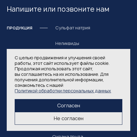
Напишите или позвоните нам
Сульфат натрия
ПРОДУКЦИЯ
Неликвиды
С целью продвижения и улучшения своей
работы, этот сайт использует файлы cookie.
Продолжая использовать этот сайт,
вы соглашаетесь на их использование. Для
О компании
КОМПАНИЯ
получения дополнительной информации,
ознакомьтесь с нашей
Корпоративное управление
Политикой обработки персональных данных
Согласен
Теплоэнергия
Не согласен
Электроэнергия
Охрана труда