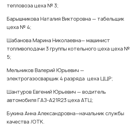
тепловоза цеха № 3;
Барышникова Наталия Викторовна — табельщик
цеха № 4;
Шабанова Марина Николаевна— машинист
топливоподачи 3 группы котельного цеха цеха №
5;
Мельников Валерий Юрьевич —
электрогазосварщик 4 разряда цеха ЦЦР;
Шантуров Евгений Юрьевич — водитель
автомобиля ГАЗ-А21R23 цеха АТЦ;
Букина Анна Александровна—начальник службы
качества /ОТК.